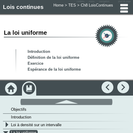
contenu
menu
navigation
pied de page
Home
>
TES
>
Ch8 LoisContinues
Lois continues
La loi uniforme
Introduction
Définition de la loi uniforme
Exercice
Espérance de la loi uniforme
Accueil
Module
Précédent
Su
défilement
haut
Objectifs
Introduction
>
Loi à densité sur un intervalle
v
La loi uniforme