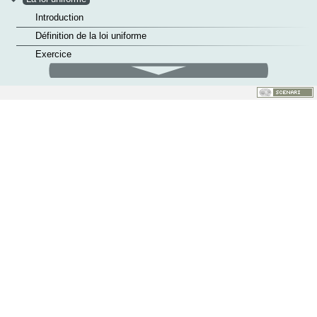
Introduction
Définition de la loi uniforme
Exercice
défilement
Espérance de la loi uniforme
bas
>
Rappels sur la loi binomiale
>
Loi normale centrée réduite
>
La loi normale
Tester ses connaissances