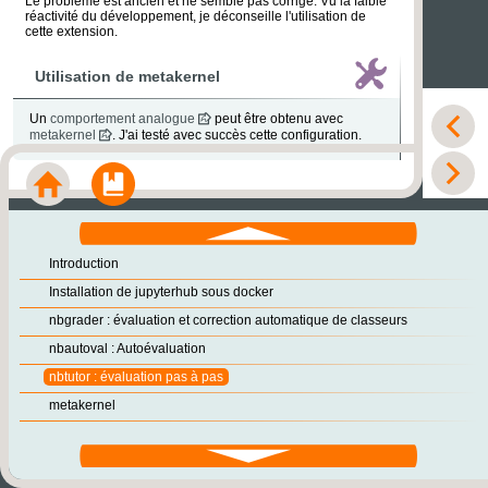
Le problème est ancien et ne semble pas corrigé. Vu la faible
réactivité du développement, je déconseille l'utilisation de
cette extension.
Utilisation de metakernel
Un
comportement analogue
peut être obtenu avec
P
metakernel
. J'ai testé avec succès cette configuration.
Accueil
Module
Su
défilement
haut
Introduction
Installation de jupyterhub sous docker
nbgrader : évaluation et correction automatique de classeurs
nbautoval : Autoévaluation
nbtutor : évaluation pas à pas
metakernel
défilement
bas